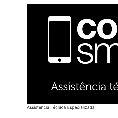
Assistência Técnica Especializada