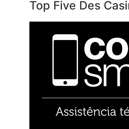
Top Five Des Casi