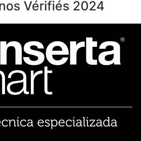
nos Vérifiés 2024